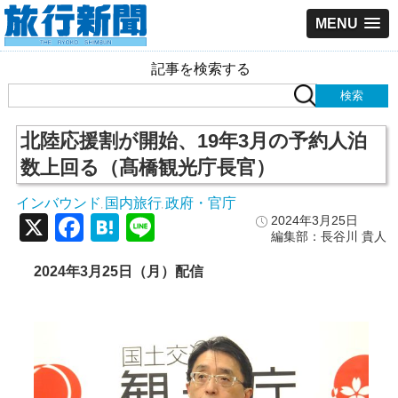
MENU
記事を検索する
北陸応援割が開始、19年3月の予約人泊
数上回る（髙橋観光庁長官）
インバウンド
国内旅行
政府・官庁
,
,
X
Facebook
Hatena
Line
2024年3月25日
編集部：長谷川 貴人
2024
年3
月25
日（月）配信