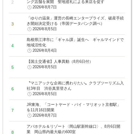
ング店舗を展開 聖地巡礼による来店を促す
2026年8月7日
「ゆりの温泉」運営の長崎エンタープライズ、破産手続
き開始決定受ける（帝国データバンク調べ）
2026年8月5日
島根県江津市に「ギャル課」誕生へ ギャルマインドで
地域活性化
2026年8月4日
【国土交通省】人事異動（8月6日付）
2026年8月5日
〝マニアックな企画に携わりたい〟クラブツーリズム入
社3年目 渋谷真里登さん
2026年8月5日
JR東海、「コートヤード・バイ・マリオット京都駅」
を11月16日開業
2026年8月7日
アパホテル＆リゾート〈岡山駅新幹線口〉、8月6日開
業 岡山県内最大級の600室