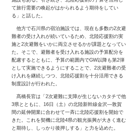
て旅行需要の喚起がはかられるよう期待をしてい
る」と話した。
他方で石川県の宿泊施設では、現在も多数の2次避
難者の受け入れが続いているため、北陸応援割の実
施と2次避難をいかに両立させるかが課題となってい
た。そこで、避難者を受け入れる施設の予算配分を
配慮するとともに、予算の範囲内でGW以降も第2弾
として実施できるようにすることで、2次避難者の受
け入れを継続しつつ、北陸応援割を十分活用できる
制度設計が行われた。
髙橋長官は「2次避難に支障が生じないカタチで他
3県とともに、16日（土）の北陸新幹線金沢―敦賀
間の延伸開業に合わせて一斉に北陸応援割を開始で
きた。これを契機に北陸4県の観光振興が大きく進む
と期待し、しっかり後押しする」と力を込めた。