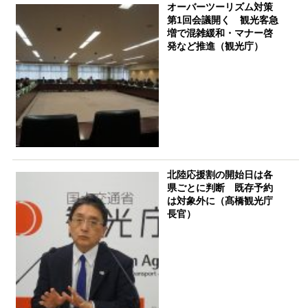
オーバーツーリズム対策
第1回会議開く 観光客急
増で混雑緩和・マナー啓
発など推進（観光庁）
北陸応援割の開始日は各
県ごとに判断 既存予約
は対象外に（髙橋観光庁
長官）