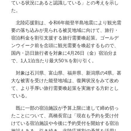
ている状況にあると認識している」との考えを示し
た。
北陸応援割は、令和6年能登半島地震により観光需
要の落ち込みが見られる被災地域に向けて、旅行・
宿泊料金を割引支援する旅行需要喚起策。ゴールデ
ンウイーク前を念頭に観光需要を喚起するもので、
国内・訪日旅行者を対象に4月26日（金）宿泊分ま
で、1人1泊当たり最大50％を割り引く。
対象は石川県、富山県、福井県、新潟県の4県。甚
大な被害を受けた能登地域は、復興状況をみて改め
て、より手厚い旅行需要喚起策を実施する方針とし
ている。
既に一部の宿泊施設が予算上限に達して締め切っ
たことについて、髙橋長官は「現在も予約を受け付
けている宿泊施設や今後に予約受付を開始する宿泊
施設もある。引き続き、北陸応援割の予算を活用し