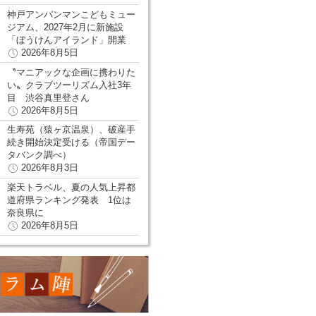
神戸アンパンマンこどもミュー
ジアム、2027年2月に新施設
「ぼうけんアイランド」開業
2026年8月5日
〝マニアックな企画に携わりた
い〟クラブツーリズム入社3年
目 渋谷真里登さん
2026年8月5日
生寿苑（猿ヶ京温泉）、破産手
続き開始決定受ける（帝国デー
タバンク調べ）
2026年8月3日
楽天トラベル、夏の人気上昇都
道府県ランキング発表 1位は
奈良県に
2026年8月5日