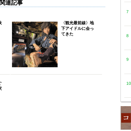
関連記事
秋
〈観光最前線〉地
下アイドルに会っ
てきた
ぐ
駅