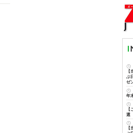
【
ぶ
ゼ
年
【
選
【