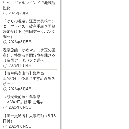
生へ ギャルマインドで地域活
性化
2026年8月4日
「ゆりの温泉」運営の長崎エン
タープライズ、破産手続き開始
決定受ける（帝国データバンク
調べ）
2026年8月5日
温泉旅館「かめや」（伊豆の国
市）、特別清算開始命令受ける
（帝国データバンク調べ）
2026年8月4日
【岐阜県高山市】飛騨高
山“涼”好！ 今夏おすすめ避暑ス
ポット
2026年8月4日
〈観光最前線〉鳥取県、
「VIVANT」効果に期待
2026年8月3日
【国土交通省】人事異動（8月6
日付）
2026年8月5日