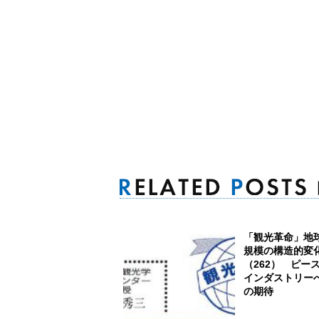
「観光革命」地
規模の構造的変
（262） ピー
インダストリー
の期待