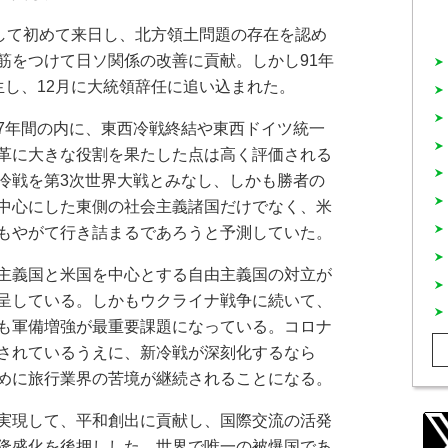
して初めて来日し、北方領土問題の存在を認め
筋をつけて日ソ関係の改善に貢献。しかし91年
生し、12月に大統領辞任に追い込まれた。
7年間の内に、東西冷戦終結や東西ドイツ統一
革に大きな役割を果たした点は高く評価される
冷戦を第3次世界大戦とみなし、しかも勝者の
中心にした東側の社会主義諸国だけでなく、米
もやがて行き詰まるであろうと予測していた。
主義国と米国を中心とする自由主義国の対立が
呈している。しかもウクライナ戦争に続いて、
も軍備増強が最重要課題になっている。コロナ
されているうえに、新冷戦が深刻化するなら
めに旅行業界の苦境が継続されることになる。
実現して、平和創出に貢献し、国際交流の活発
隆盛化を後押しした。世界で唯一の被爆国であ