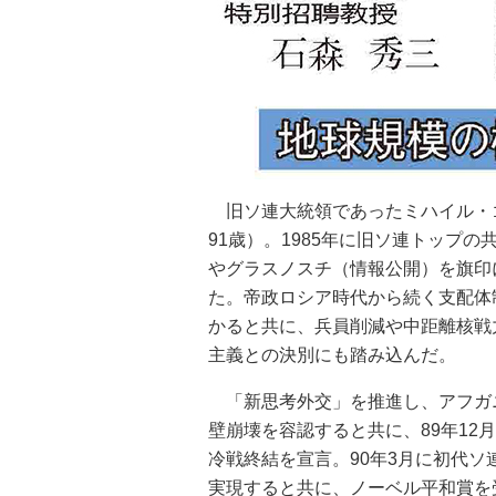
旧ソ連大統領であったミハイル・ゴ
91歳）。1985年に旧ソ連トップ
やグラスノスチ（情報公開）を旗印
た。帝政ロシア時代から続く支配体
かると共に、兵員削減や中距離核戦
主義との決別にも踏み込んだ。
「新思考外交」を推進し、アフガ
壁崩壊を容認すると共に、89年1
冷戦終結を宣言。90年3月に初代ソ
実現すると共に、ノーベル平和賞を