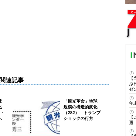
【
関連記事
ぶ
ゼ
球
「観光革命」地球
年
化
規模の構造的変化
ス・
（282） トランプ
【
へ
ショックの行方
選