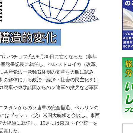
ルバチョフ氏が8月30日に亡くなった（享年
の共産党書記長に就任し、ペレストロイカ（改革）
に共産党の一党独裁体制の変革を大胆に試み
制の解体による政治・経済・社会の民主化をは
力廃棄や東欧諸国からのソ連軍の撤兵など軍国
ニスタンからのソ連軍の完全撤退、ベルリンの
2月にはブッシュ（父）米国大統領と会談し、東西
連大統領に就任し、10月には東西ドイツ統一を
受賞した。