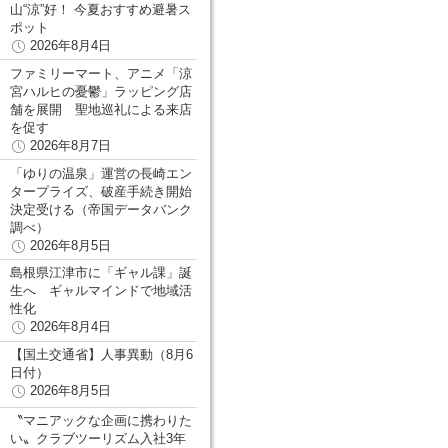
山“涼”好！ 今夏おすすめ避暑ス
ポット
2026年8月4日
ファミリーマート、アニメ「涼
宮ハルヒの憂鬱」ラッピング店
舗を展開 聖地巡礼による来店
を促す
2026年8月7日
「ゆりの温泉」運営の長崎エン
タープライズ、破産手続き開始
決定受ける（帝国データバンク
調べ）
2026年8月5日
島根県江津市に「ギャル課」誕
生へ ギャルマインドで地域活
性化
2026年8月4日
【国土交通省】人事異動（8月6
日付）
2026年8月5日
〝マニアックな企画に携わりた
い〟クラブツーリズム入社3年