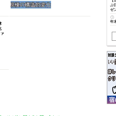
【
ぶ
ゼ
年
球
化
ファ