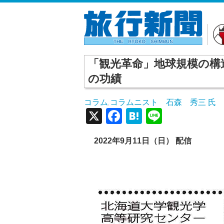
「観光革命」地球規模の構
の功績
コラム
コラムニスト 石森 秀三 氏
,
X
Facebook
Hatena
Line
2022年9月11日（日） 配信