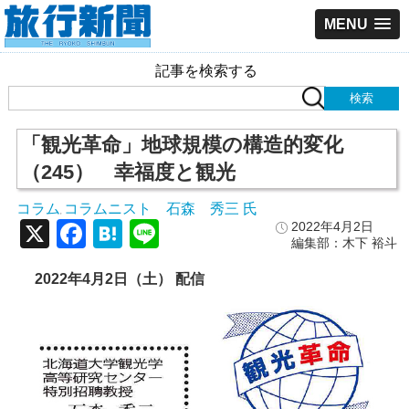
MENU
記事を検索する
「観光革命」地球規模の構造的変化
（245） 幸福度と観光
コラム
コラムニスト 石森 秀三 氏
,
X
Facebook
Hatena
Line
2022年4月2日
編集部：木下 裕斗
2022年4月2日（土） 配信