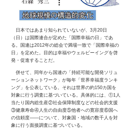
日本ではあまり知られていないが、3月20日
（日）は国際連合が定めた「国際幸福の日」であ
る。国連は2012年の総会で満場一致で「国際幸福の
日」を定めた。目的は幸福やウェルビーイングを啓
発・促進することだ。
併せて、同年から国連の「持続可能な開発ソリュ
ーションネットワーク」が毎年「世界幸福度ランキ
ング」を公表している。それは世界の約150カ国を
対象に行う調査に基づいている。具体的には、①1人
当たり国内総生産②社会保障制度などの社会的支援
③健康寿命④人生の自由度⑤他者への寛容度⑥国へ
の信頼度――について、対象国・地域の数千人を対
象に行う面接調査に基づいている。