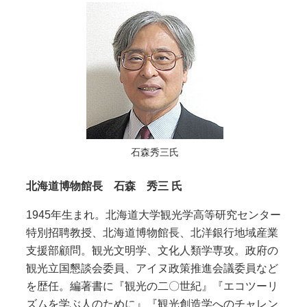
石森秀三氏
北海道博物館長 石森 秀三 氏
1945年生まれ。北海道大学観光学高等研究センター
特別招聘教授、北海道博物館長、北洋銀行地域産業
支援部顧問。観光文明学、文化人類学専攻。政府の
観光立国懇談会委員、アイヌ政策推進会議委員など
を歴任。編著書に『観光の二〇世紀』『エコツーリ
ズムを学ぶ人のために』『観光創造学へのチャレン