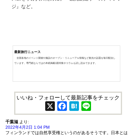
ジ』など。
最新旅行ニュース
全国各地のイベント開催や施設のオープン・リニューアル情報など観光の話題を毎日配信し
ています。専門紙ならではの本紙掲載1面特集やコラムも試し読みできます。
いいね・フォローして最新記事をチェック
X
Facebook
Hatena
Line
千葉滋
より:
2022年4月2日 1:04 PM
フィンランドでは自然享受権というのがあるそうです。日本とは