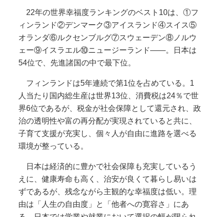
22年の世界幸福度ランキングのベスト10は、①フ
ィンランド②デンマーク③アイスランド④スイス⑤
オランダ⑥ルクセンブルグ⑦スウェーデン⑧ノルウ
ェー⑨イスラエル⑩ニュージーランド――。日本は
54位で、先進諸国の中で最下位。
フィンランドは5年連続で第1位を占めている。1
人当たり国内総生産は世界13位、消費税は24％で世
界6位であるが、税金が社会保障として還元され、政
治の透明性や富の再分配が実現されていると共に、
子育て支援が充実し、個々人が自由に進路を選べる
環境が整っている。
日本は経済的に豊かで社会保障も充実しているう
えに、健康寿命も高く、治安が良くて暮らし易いは
ずであるが、残念ながら主観的な幸福度は低い。理
由は「人生の自由度」と「他者への寛容さ」にあ
る。日本では学業や就業において選択の幅が限られ