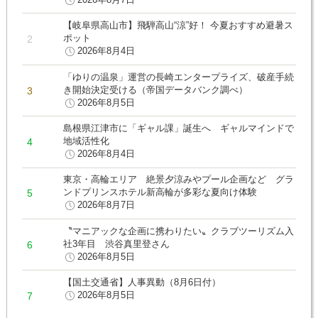
【岐阜県高山市】飛騨高山“涼”好！ 今夏おすすめ避暑ス
ポット
2026年8月4日
「ゆりの温泉」運営の長崎エンタープライズ、破産手続
き開始決定受ける（帝国データバンク調べ）
2026年8月5日
島根県江津市に「ギャル課」誕生へ ギャルマインドで
地域活性化
2026年8月4日
東京・高輪エリア 絶景夕涼みやプール企画など グラ
ンドプリンスホテル新高輪が多彩な夏向け体験
2026年8月7日
〝マニアックな企画に携わりたい〟クラブツーリズム入
社3年目 渋谷真里登さん
2026年8月5日
【国土交通省】人事異動（8月6日付）
2026年8月5日