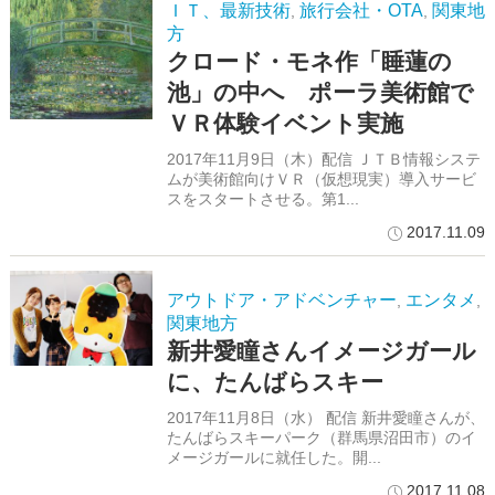
ＩＴ、最新技術
旅行会社・OTA
関東地
,
,
方
クロード・モネ作「睡蓮の
池」の中へ ポーラ美術館で
ＶＲ体験イベント実施
2017年11月9日（木）配信 ＪＴＢ情報システ
ムが美術館向けＶＲ（仮想現実）導入サービ
スをスタートさせる。第1...
2017.11.09
アウトドア・アドベンチャー
エンタメ
,
,
関東地方
新井愛瞳さんイメージガール
に、たんばらスキー
2017年11月8日（水） 配信 新井愛瞳さんが、
たんばらスキーパーク（群馬県沼田市）のイ
メージガールに就任した。開...
2017.11.08