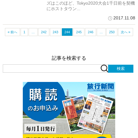
ズはこのほど、Tokyo2020大会1千日前を契機
にホストタウン...
2017.11.08
« 前へ
1
…
242
243
244
245
246
…
250
次へ »
記事を検索する