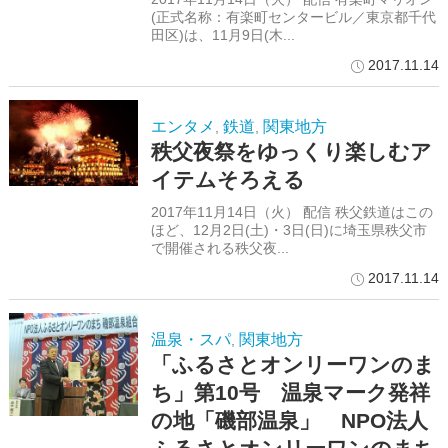
(正式名称：有楽町センタービル／東京都千代
田区)は、11月9日(木...
2017.11.14
エンタメ
鉄道
関東地方
,
,
秩父夜祭をゆっくり楽しむア
イテムそろえる
2017年11月14日（火） 配信 秩父鉄道はこの
ほど、12月2日(土)・3日(日)に埼玉県秩父市
で開催される秩父夜...
2017.11.14
温泉・スパ
関東地方
,
「ふるさとオンリーワンのま
ち」第10号 温泉マーク発祥
の地「磯部温泉」 NPO法人