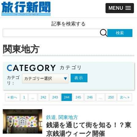
MENU
記事を検索する
関東地方
カテゴリ
カテゴ
リ：
« 前へ
1
…
242
243
244
245
246
…
250
次へ »
鉄道
関東地方
,
銭湯を通じて街を知る！？東
京銭湯ウィーク開催