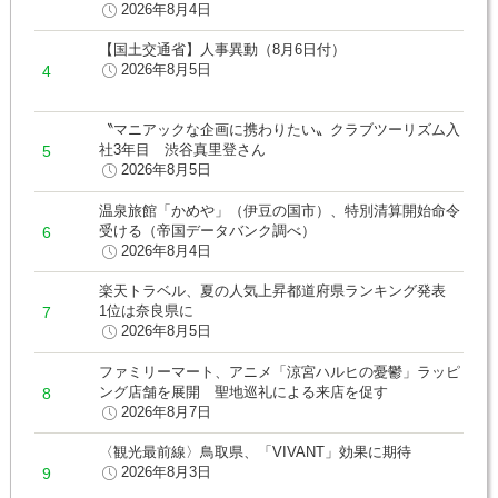
2026年8月4日
【国土交通省】人事異動（8月6日付）
2026年8月5日
〝マニアックな企画に携わりたい〟クラブツーリズム入
社3年目 渋谷真里登さん
2026年8月5日
温泉旅館「かめや」（伊豆の国市）、特別清算開始命令
受ける（帝国データバンク調べ）
2026年8月4日
楽天トラベル、夏の人気上昇都道府県ランキング発表
1位は奈良県に
2026年8月5日
ファミリーマート、アニメ「涼宮ハルヒの憂鬱」ラッピ
ング店舗を展開 聖地巡礼による来店を促す
2026年8月7日
〈観光最前線〉鳥取県、「VIVANT」効果に期待
2026年8月3日