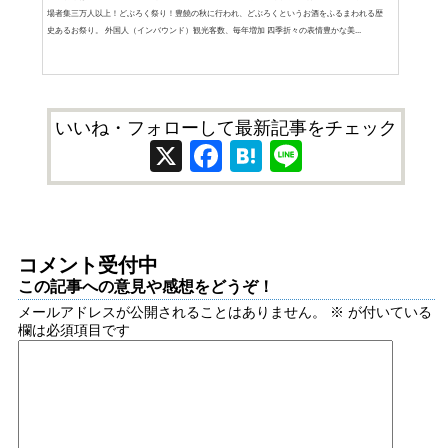
場者集三万人以上！どぶろく祭り！豊饒の秋に行われ、どぶろくというお酒をふるまわれる歴
史あるお祭り。 外国人（インバウンド）観光客数、毎年増加 四季折々の表情豊かな美...
いいね・フォローして最新記事をチェック
X
Facebook
Hatena
Line
コメント受付中
この記事への意見や感想をどうぞ！
メールアドレスが公開されることはありません。
※
が付いている
欄は必須項目です