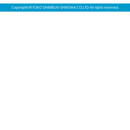
Copyright©RYOKO SHIMBUN-SHINSHA.CO,LTD All rights reserved.