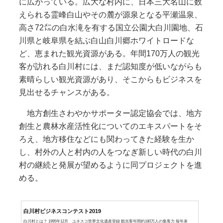
に広がっている。広大な村内に、日本三大名山に数
えられる霊峰白山やその麓が源泉となる平瀬温泉、
高さ72㍍の白水滝を有する国立公園大白川園地、石
川県と岐阜県を結ぶ白山白川郷ホワイトロードな
ど、恵まれた観光資源がある。年間170万人の観光
客が訪れる白川村には、まだ認知度が低いながらも
素晴らしい観光資源があり、そこからもビジネスを
見出せるチャンスがある。
​地方創生さわやかサポーター認定協会では、地方
創生と農林水産活性化についてのエキスパートをそ
ろえ、地方移住などにも関わってきた経験を生か
し、村外の人と村内の人をつなぎ新しい時代の白川
村の継続と発展が望めるように同プロジェクトを進
める。
白川村ビジネスコンテスト2019
白川村とは？ 1995年12月 ユネスコ世界文化遺産登録 観光客年間約180万人の集客力 毎年来