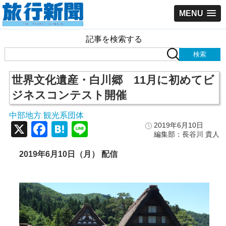
MENU
記事を検索する
世界文化遺産・白川郷 11月に初めてビ
ジネスコンテスト開催
中部地方
観光系団体
,
X
Facebook
Hatena
Line
2019年6月10日
編集部：長谷川 貴人
2019
年6
月10
日（月） 配信