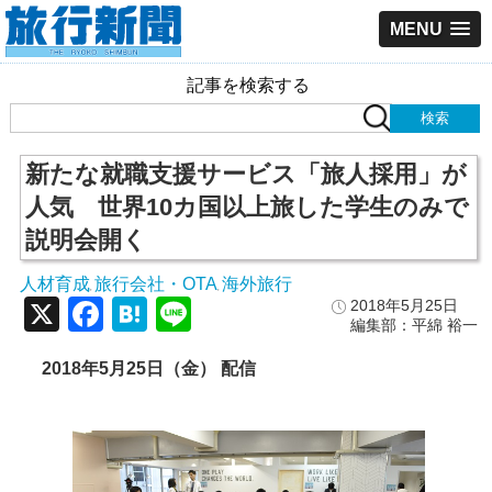
MENU
記事を検索する
新たな就職支援サービス「旅人採用」が
人気 世界10カ国以上旅した学生のみで
説明会開く
人材育成
旅行会社・OTA
海外旅行
,
,
X
Facebook
Hatena
Line
2018年5月25日
編集部：平綿 裕一
2018
年5
月25
日（金）
配信