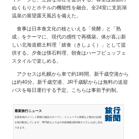
ぬくもりとホテルの機能性を融合。全24室に支笏湖
温泉の展望露天風呂を備えた。
食事は日本食文化の核といえる「発酵」と「熟
成」をテーマに、現代の感性で再構築。体が喜ぶ新
しい北海道郷土料理「嬉食（きしょく）」として提
供する。夕食は懐石料理、朝食はハーフビュッフェ
スタイルで楽しめる。
アクセスは札幌から車で約1時間、新千歳空港から
は約40分。新千歳空港、JR千歳駅からは無料の送迎
バスを毎日運行する予定。こちらは事前予約制。
最新旅行ニュース
全国各地のイベント開催や施設のオープン・リニューアル情報など観光の話題
を毎日配信しています。専門紙ならではの本紙掲載1面特集やコラムも試し読み
できます。