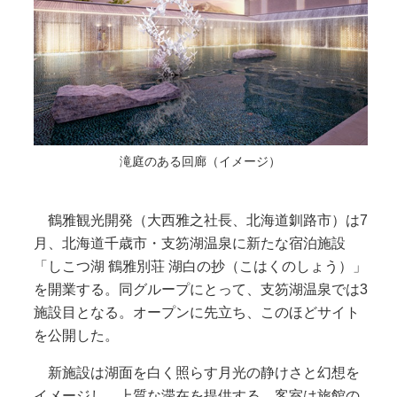
滝庭のある回廊（イメージ）
鶴雅観光開発（大西雅之社長、北海道釧路市）は7
月、北海道千歳市・支笏湖温泉に新たな宿泊施設
「しこつ湖 鶴雅別荘 湖白の抄（こはくのしょう）」
を開業する。同グループにとって、支笏湖温泉では3
施設目となる。オープンに先立ち、このほどサイト
を公開した。
新施設は湖面を白く照らす月光の静けさと幻想を
イメージし、上質な滞在を提供する。客室は旅館の