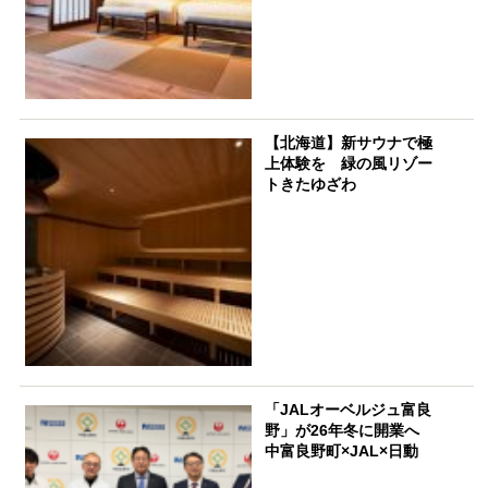
【北海道】新サウナで極
上体験を 緑の風リゾー
トきたゆざわ
「JALオーベルジュ富良
野」が26年冬に開業へ
中富良野町×JAL×日動