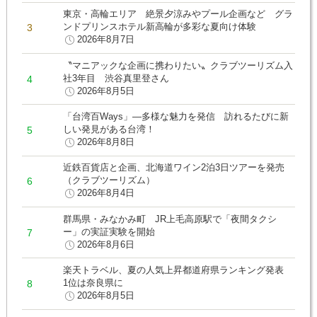
東京・高輪エリア 絶景夕涼みやプール企画など グラ
ンドプリンスホテル新高輪が多彩な夏向け体験
2026年8月7日
〝マニアックな企画に携わりたい〟クラブツーリズム入
社3年目 渋谷真里登さん
2026年8月5日
「台湾百Ways」―多様な魅力を発信 訪れるたびに新
しい発見がある台湾！
2026年8月8日
近鉄百貨店と企画、北海道ワイン2泊3日ツアーを発売
（クラブツーリズム）
2026年8月4日
群馬県・みなかみ町 JR上毛高原駅で「夜間タクシ
ー」の実証実験を開始
2026年8月6日
楽天トラベル、夏の人気上昇都道府県ランキング発表
1位は奈良県に
2026年8月5日