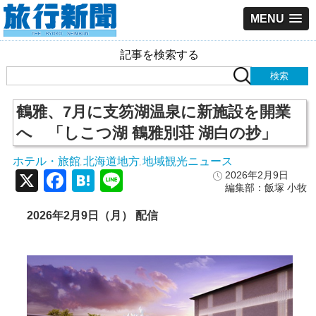
MENU
記事を検索する
鶴雅、7月に支笏湖温泉に新施設を開業
へ 「しこつ湖 鶴雅別荘 湖白の抄」
ホテル・旅館
北海道地方
地域観光ニュース
,
,
X
Facebook
Hatena
Line
2026年2月9日
編集部：飯塚 小牧
2026年2月9日（月） 配信