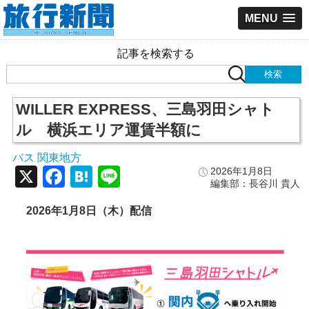
MENU
記事を検索する
WILLER EXPRESS、三島羽田シャト
ル 横浜エリア運賃半額に
バス
関東地方
,
X
Facebook
Hatena
Line
2026年1月8日
編集部：長谷川 貴人
2026
年1
月8
日（木）配信