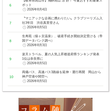
【岐阜県高山市】飛騨高山“涼”好！ 今夏おすすめ避暑ス
ポット
2026年8月4日
〝マニアックな企画に携わりたい〟クラブツーリズム入
社3年目 渋谷真里登さん
2026年8月5日
生寿苑（猿ヶ京温泉）、破産手続き開始決定受ける（帝
国データバンク調べ）
2026年8月3日
楽天トラベル、夏の人気上昇都道府県ランキング発表
1位は奈良県に
2026年8月5日
両備バス、高速バス3路線を延伸・運行再開 岡山から
神戸空港や関空へ
2026年8月5日