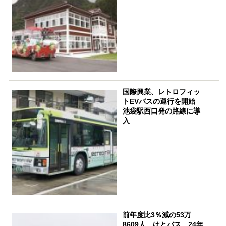
国際興業、レトロフィッ
トEVバスの運行を開始
池袋駅西口発の路線に導
入
前年度比3％減の53万
8609人 はとバス、24年