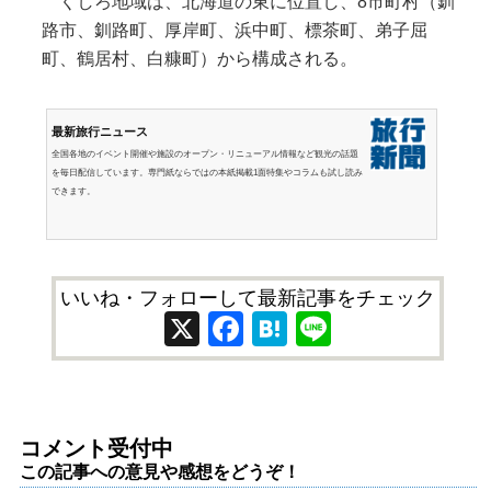
くしろ地域は、北海道の東に位置し、8市町村（釧
路市、釧路町、厚岸町、浜中町、標茶町、弟子屈
町、鶴居村、白糠町）から構成される。
最新旅行ニュース
全国各地のイベント開催や施設のオープン・リニューアル情報など観光の話題
を毎日配信しています。専門紙ならではの本紙掲載1面特集やコラムも試し読み
できます。
いいね・フォローして最新記事をチェック
X
Facebook
Hatena
Line
コメント受付中
この記事への意見や感想をどうぞ！