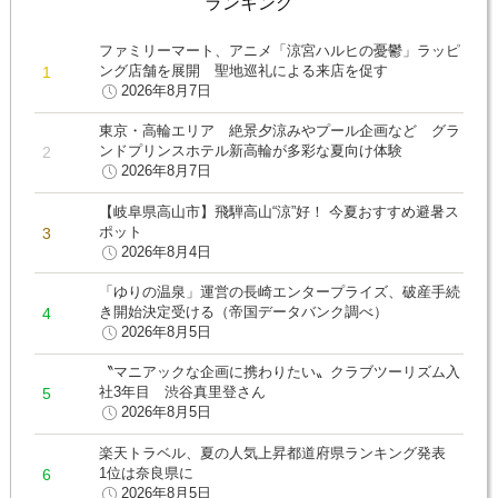
ランキング
ファミリーマート、アニメ「涼宮ハルヒの憂鬱」ラッピ
ング店舗を展開 聖地巡礼による来店を促す
2026年8月7日
東京・高輪エリア 絶景夕涼みやプール企画など グラ
ンドプリンスホテル新高輪が多彩な夏向け体験
2026年8月7日
【岐阜県高山市】飛騨高山“涼”好！ 今夏おすすめ避暑ス
ポット
2026年8月4日
「ゆりの温泉」運営の長崎エンタープライズ、破産手続
き開始決定受ける（帝国データバンク調べ）
2026年8月5日
〝マニアックな企画に携わりたい〟クラブツーリズム入
社3年目 渋谷真里登さん
2026年8月5日
楽天トラベル、夏の人気上昇都道府県ランキング発表
1位は奈良県に
2026年8月5日