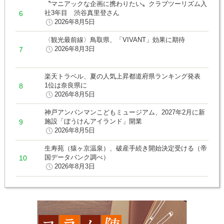
〝マニアックな企画に携わりたい〟クラブツーリズム入
社3年目 渋谷真里登さん
2026年8月5日
〈観光最前線〉鳥取県、「VIVANT」効果に期待
2026年8月3日
楽天トラベル、夏の人気上昇都道府県ランキング発表
1位は奈良県に
2026年8月5日
神戸アンパンマンこどもミュージアム、2027年2月に新
施設「ぼうけんアイランド」開業
2026年8月5日
生寿苑（猿ヶ京温泉）、破産手続き開始決定受ける（帝
国データバンク調べ）
2026年8月3日