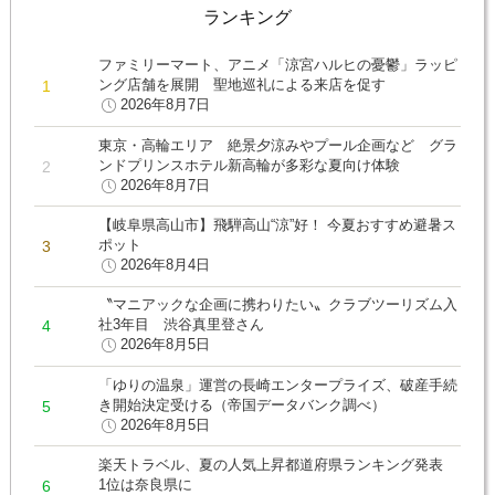
ランキング
ファミリーマート、アニメ「涼宮ハルヒの憂鬱」ラッピ
ング店舗を展開 聖地巡礼による来店を促す
2026年8月7日
東京・高輪エリア 絶景夕涼みやプール企画など グラ
ンドプリンスホテル新高輪が多彩な夏向け体験
2026年8月7日
【岐阜県高山市】飛騨高山“涼”好！ 今夏おすすめ避暑ス
ポット
2026年8月4日
〝マニアックな企画に携わりたい〟クラブツーリズム入
社3年目 渋谷真里登さん
2026年8月5日
「ゆりの温泉」運営の長崎エンタープライズ、破産手続
き開始決定受ける（帝国データバンク調べ）
2026年8月5日
楽天トラベル、夏の人気上昇都道府県ランキング発表
1位は奈良県に