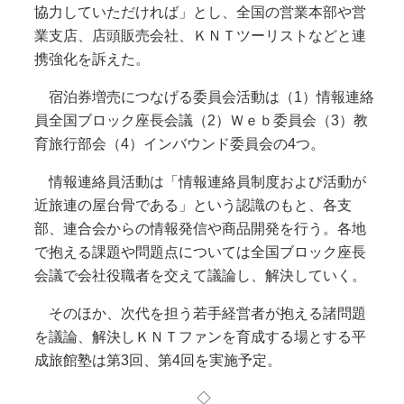
協力していただければ」とし、全国の営業本部や営
業支店、店頭販売会社、ＫＮＴツーリストなどと連
携強化を訴えた。
宿泊券増売につなげる委員会活動は（1）情報連絡
員全国ブロック座長会議（2）Ｗｅｂ委員会（3）教
育旅行部会（4）インバウンド委員会の4つ。
情報連絡員活動は「情報連絡員制度および活動が
近旅連の屋台骨である」という認識のもと、各支
部、連合会からの情報発信や商品開発を行う。各地
で抱える課題や問題点については全国ブロック座長
会議で会社役職者を交えて議論し、解決していく。
そのほか、次代を担う若手経営者が抱える諸問題
を議論、解決しＫＮＴファンを育成する場とする平
成旅館塾は第3回、第4回を実施予定。
◇