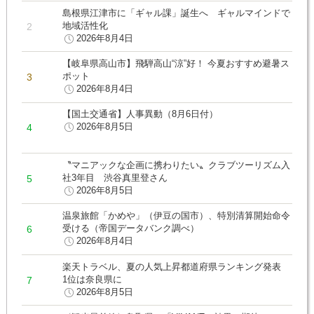
島根県江津市に「ギャル課」誕生へ ギャルマインドで
地域活性化
2026年8月4日
【岐阜県高山市】飛騨高山“涼”好！ 今夏おすすめ避暑ス
ポット
2026年8月4日
【国土交通省】人事異動（8月6日付）
2026年8月5日
〝マニアックな企画に携わりたい〟クラブツーリズム入
社3年目 渋谷真里登さん
2026年8月5日
温泉旅館「かめや」（伊豆の国市）、特別清算開始命令
受ける（帝国データバンク調べ）
2026年8月4日
楽天トラベル、夏の人気上昇都道府県ランキング発表
1位は奈良県に
2026年8月5日