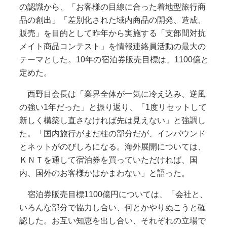
の認識から、「お客様の目線に合った着地型旅行商
品の創出」「差別化された域内商品の開発、造成、
販売」を目的として昨年から実施する「支部間対抗
メイト商品コンテスト」を情報連絡員活動の最大の
テーマとした。10年の宿泊券販売目標は、1100億と
定めた。
西野目会長は「業界全体が一気に冷え込み、逆風
の強い1年だった」と振り返り、「1度リセットして
新しく構築し直さなければ先は見えない」と強調し
た。「国内旅行がまだ柱の部分だが、インバウンド
とネットがのびしろになる。海外展開については、
ＫＮＴを通して宿泊券を買っていただければ、国
内、国外のお客様かはかまわない」と語った。
宿泊券販売目標1100億円については、「会社と、
いろんな部分で協力し合い、何とかやりぬこうと確
認した。お互い知恵を出し合い、それぞれの立場で