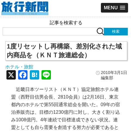
MENU
記事を検索する
1度リセットし再構築、差別化された域
内商品を（ＫＮＴ旅連総会）
ホテル・旅館
X
Facebook
Hatena
Line
2010年3月1日
編集部
近畿日本ツーリスト（ＫＮＴ）協定旅館ホテル連
盟（西野目信男会長、2810会員）は2月16日、東京
都内のホテルで第55回通常総会を開いた。09年の宿
泊券販売は、目標の1230億円に対し、大きく割り込
み1008億円。4年連続で目標達成できない状況。連
盟としても自ら需要を創造する努力が必要であると