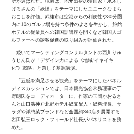
所が選ばれた。境港は、地元出身の漫画家・水木し
げるさんの「妖怪」をテーマにしたユニークなまち
おこしを評価。武雄市は空港からの利便性や30分圏
内に10のゴルフ場を持つ条件のよさを生かし、旅館
ホテルの従業員への韓国語講座を開くなど韓国人ゴ
ルファーへの誘客促進の取り組みが評価された。
続いてマーケティングコンサルタントの西川りゅ
うじん氏が「デザイン力による《地域“イキイキ
化”》戦略」と題して基調講演。
「五感を満足させる観光」をテーマにしたパネル
ディスカッションでは、日本観光協会常務理事の丁
野朗氏をコーディネーターに、作家の玉岡かおるさ
んと山口浩神戸北野ホテル総支配人・総料理長、サ
ラダや洋惣菜ブランドなど全国約340店を展開する
岩田弘三ロック・フィールド社長がパネリストを務
めた。