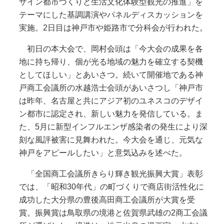
ザイン都市づくりと生活文化体験型観光の推進」を
テーマにした基調講演やパネルディスカッションを
実施。2日目は神戸市や姫路市で分科会が行われた。
初日の本大会で、岡村会頭は「今大会の成果を各
地に持ち帰り、個が光る地域の魅力を確立する契機
としてほしい」とあいさつ。続いて開催地である神
戸商工会議所の水越浩士会頭があいさつし「神戸市
は昨年、名古屋と共にアジア初のユネスコのデザイ
ン都市に認定され、新しい魅力を発信している。ま
た、5月に新型インフルエンザ感染者の発生により深
刻な風評被害に見舞われた。今大会を通じ、元気な
神戸をアピールしたい」と意気込みを述べた。
「全国商工会議所きらり輝き観光振興大賞」表彰
では、「昭和30年代」の町づくりで商店街活性化に
成功した大分県の豊後高田商工会議所が大賞を受
賞。振興賞は鳥取県の境港と佐賀県武雄の2商工会議