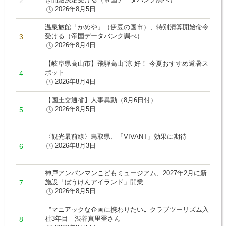
2026年8月5日
温泉旅館「かめや」（伊豆の国市）、特別清算開始命令
受ける（帝国データバンク調べ）
2026年8月4日
【岐阜県高山市】飛騨高山“涼”好！ 今夏おすすめ避暑ス
ポット
2026年8月4日
【国土交通省】人事異動（8月6日付）
2026年8月5日
〈観光最前線〉鳥取県、「VIVANT」効果に期待
2026年8月3日
神戸アンパンマンこどもミュージアム、2027年2月に新
施設「ぼうけんアイランド」開業
2026年8月5日
〝マニアックな企画に携わりたい〟クラブツーリズム入
社3年目 渋谷真里登さん