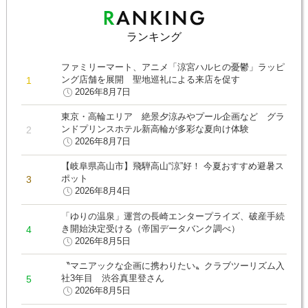
ランキング
ファミリーマート、アニメ「涼宮ハルヒの憂鬱」ラッピ
ング店舗を展開 聖地巡礼による来店を促す
2026年8月7日
東京・高輪エリア 絶景夕涼みやプール企画など グラ
ンドプリンスホテル新高輪が多彩な夏向け体験
2026年8月7日
【岐阜県高山市】飛騨高山“涼”好！ 今夏おすすめ避暑ス
ポット
2026年8月4日
「ゆりの温泉」運営の長崎エンタープライズ、破産手続
き開始決定受ける（帝国データバンク調べ）
2026年8月5日
〝マニアックな企画に携わりたい〟クラブツーリズム入
社3年目 渋谷真里登さん
2026年8月5日