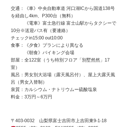
交通：《車》中央自動車道 河口湖ICから国道138号
を経由し4km、P300台（無料）
《電車》富士急行線 富士山駅からタクシーで
10分※送迎バス有（要連絡）
チェックin15:00 out10:00
食事：《夕食》プランにより異なる
《朝食》バイキング会場
部屋：全122室（うち特別フロア「別墅然然」17
室）
風呂：男女別大浴場（露天風呂付）、屋上大露天風
呂（男女入替制）
泉質：カルシウム・ナトリウムー硫酸塩泉
料金：3万円～6万円
〒403-0032 山梨県富士吉田市上吉田東9-1-18