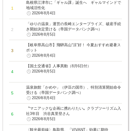
島根県江津市に「ギャル課」誕生へ ギャルマインドで
地域活性化
2026年8月4日
「ゆりの温泉」運営の長崎エンタープライズ、破産手続
き開始決定受ける（帝国データバンク調べ）
2026年8月5日
【岐阜県高山市】飛騨高山“涼”好！ 今夏おすすめ避暑ス
ポット
2026年8月4日
【国土交通省】人事異動（8月6日付）
2026年8月5日
温泉旅館「かめや」（伊豆の国市）、特別清算開始命令
受ける（帝国データバンク調べ）
2026年8月4日
〝マニアックな企画に携わりたい〟クラブツーリズム入
社3年目 渋谷真里登さん
2026年8月5日
〈観光最前線〉鳥取県、「VIVANT」効果に期待