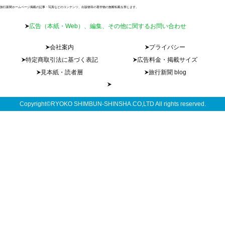
旅行新聞ホームページ掲載の記事・写真などのコンテンツ、出版物等の著作物の無断転載を禁じます。
広告（本紙・Web）、編集、その他に関するお問い合わせ
会社案内
プライバシー
特定商取引法に基づく表記
広告料金・掲載サイズ
見本紙・読者層
旅行新聞 blog
Copyright©RYOKO SHIMBUN-SHINSHA.CO,LTD All rights reserved.