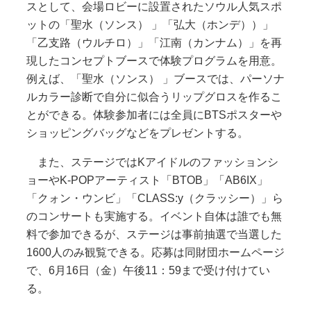
スとして、会場ロビーに設置されたソウル人気スポ
ットの「聖水（ソンス） 」「弘大（ホンデ））」
「乙支路（ウルチロ）」「江南（カンナム）」を再
現したコンセプトブースで体験プログラムを用意。
例えば、「聖水（ソンス） 」ブースでは、パーソナ
ルカラー診断で自分に似合うリップグロスを作るこ
とができる。体験参加者には全員にBTSポスターや
ショッピングバッグなどをプレゼントする。
また、ステージではKアイドルのファッションシ
ョーやK-POPアーティスト「BTOB」「AB6IX」
「クォン・ウンビ」「CLASS:y（クラッシー）」ら
のコンサートも実施する。イベント自体は誰でも無
料で参加できるが、ステージは事前抽選で当選した
1600人のみ観覧できる。応募は同財団ホームページ
で、6月16日（金）午後11：59まで受け付けてい
る。