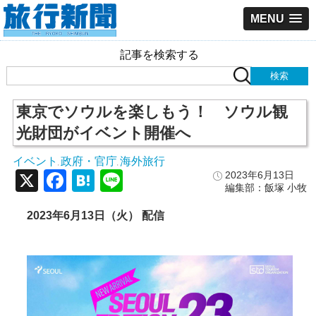
MENU
記事を検索する
東京でソウルを楽しもう！ ソウル観
光財団がイベント開催へ
イベント
政府・官庁
海外旅行
,
,
X
Facebook
Hatena
Line
2023年6月13日
編集部：飯塚 小牧
2023年6月13日（火） 配信