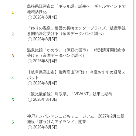
島根県江津市に「ギャル課」誕生へ ギャルマインドで
地域活性化
2026年8月4日
「ゆりの温泉」運営の長崎エンタープライズ、破産手続
き開始決定受ける（帝国データバンク調べ）
2026年8月5日
温泉旅館「かめや」（伊豆の国市）、特別清算開始命令
受ける（帝国データバンク調べ）
2026年8月4日
【岐阜県高山市】飛騨高山“涼”好！ 今夏おすすめ避暑ス
ポット
2026年8月4日
〈観光最前線〉鳥取県、「VIVANT」効果に期待
2026年8月3日
神戸アンパンマンこどもミュージアム、2027年2月に新
施設「ぼうけんアイランド」開業
2026年8月5日