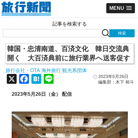
MENU
記事を検索する
韓国・忠清南道、百済文化 韓日交流典
開く 大百済典前に旅行業界へ送客促す
旅行会社・OTA
海外旅行
観光系団体
,
,
X
Facebook
Hatena
Line
2023年5月26日
編集部：木下 裕斗
2023年5月26日（金） 配信