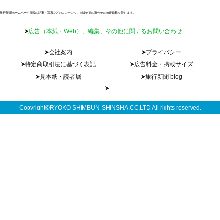
旅行新聞ホームページ掲載の記事・写真などのコンテンツ、出版物等の著作物の無断転載を禁じます。
広告（本紙・Web）、編集、その他に関するお問い合わせ
会社案内
プライバシー
特定商取引法に基づく表記
広告料金・掲載サイズ
見本紙・読者層
旅行新聞 blog
Copyright©RYOKO SHIMBUN-SHINSHA.CO,LTD All rights reserved.