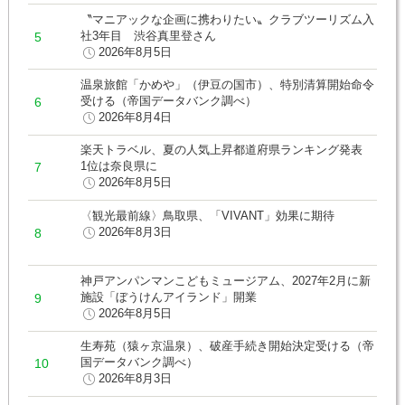
〝マニアックな企画に携わりたい〟クラブツーリズム入
社3年目 渋谷真里登さん
2026年8月5日
温泉旅館「かめや」（伊豆の国市）、特別清算開始命令
受ける（帝国データバンク調べ）
2026年8月4日
楽天トラベル、夏の人気上昇都道府県ランキング発表
1位は奈良県に
2026年8月5日
〈観光最前線〉鳥取県、「VIVANT」効果に期待
2026年8月3日
神戸アンパンマンこどもミュージアム、2027年2月に新
施設「ぼうけんアイランド」開業
2026年8月5日
生寿苑（猿ヶ京温泉）、破産手続き開始決定受ける（帝
国データバンク調べ）
2026年8月3日