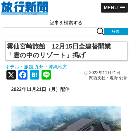
MENU
記事を検索する
雲仙宮崎旅館 12月15日全建替開業
「雲の中のリゾート」掲げ
ホテル・旅館
九州・沖縄地方
,
X
Facebook
Hatena
Line
2022年11月21日
関西支社：塩野 俊誉
2022
年11
月21
日（月）配信