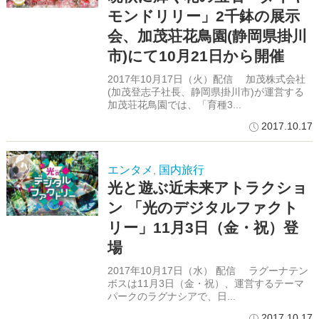
モンドリリー」2千鉢の展示
会、加茂荘花鳥園(静岡県掛川
市)にて10月21日から開催
2017年10月17日（火）配信 加茂株式会社
(加茂登志子社長、静岡県掛川市)が運営する
加茂荘花鳥園では、「育種3...
2017.10.17
エンタメ
国内旅行
,
光と遊ぶ近未来アトラクショ
ン 「光のデジタルファクト
リー」11月3日（金・祝）登
場
2017年10月17日（水） 配信 ラグーナテン
ボスは11月3日（金・祝）、運営するテーマ
パークのラグナシアで、日...
2017.10.17