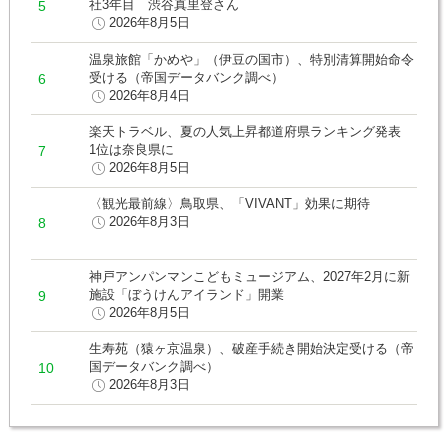
社3年目 渋谷真里登さん
2026年8月5日
温泉旅館「かめや」（伊豆の国市）、特別清算開始命令
受ける（帝国データバンク調べ）
2026年8月4日
楽天トラベル、夏の人気上昇都道府県ランキング発表
1位は奈良県に
2026年8月5日
〈観光最前線〉鳥取県、「VIVANT」効果に期待
2026年8月3日
神戸アンパンマンこどもミュージアム、2027年2月に新
施設「ぼうけんアイランド」開業
2026年8月5日
生寿苑（猿ヶ京温泉）、破産手続き開始決定受ける（帝
国データバンク調べ）
2026年8月3日