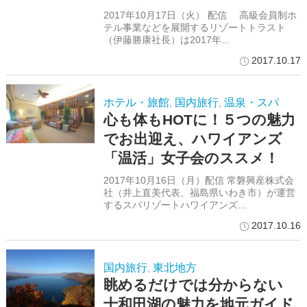
2017年10月17日（火） 配信 高級会員制ホ
テル事業などを展開するリゾートトラスト
（伊藤勝康社長）は2017年...
2017.10.17
ホテル・旅館
国内旅行
温泉・スパ
,
,
心も体もHOTに！５つの魅力
でお出迎え、ハワイアンズ
「温活」女子会のススメ！
2017年10月16日（月）配信 常磐興産株式会
社（井上直美代表、福島県いわき市）が運営
するスパリゾートハワイアンズ...
2017.10.16
国内旅行
東北地方
,
眺めるだけでは分からない
十和田湖の魅力を地元ガイド