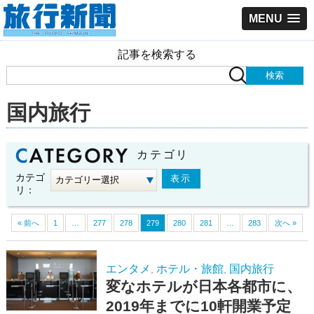
MENU
記事を検索する
国内旅行
カテゴリ
カテゴ
リ：
« 前へ
1
…
277
278
279
280
281
…
283
次へ »
エンタメ
ホテル・旅館
国内旅行
,
,
変なホテルが日本各都市に、
2019年までに10軒開業予定