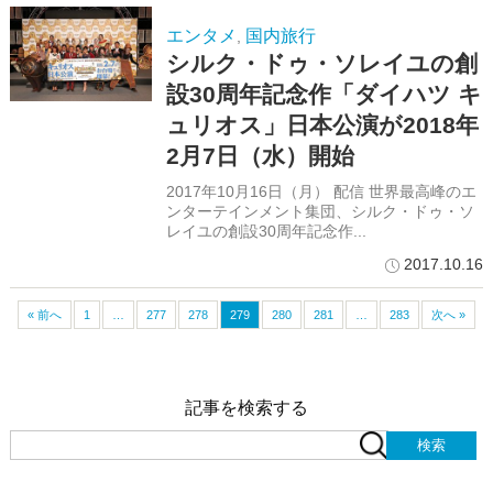
エンタメ
国内旅行
,
シルク・ドゥ・ソレイユの創
設30周年記念作「ダイハツ キ
ュリオス」日本公演が2018年
2月7日（水）開始
2017年10月16日（月） 配信 世界最高峰のエ
ンターテインメント集団、シルク・ドゥ・ソ
レイユの創設30周年記念作...
2017.10.16
« 前へ
1
…
277
278
279
280
281
…
283
次へ »
記事を検索する