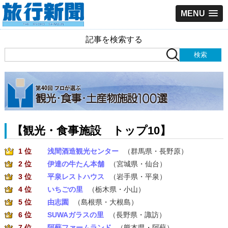
MENU
記事を検索する
【観光・食事施設 トップ10】
1 位
浅間酒造観光センター
（群馬県・長野原）
2 位
伊達の牛たん本舗
（宮城県・仙台）
3 位
平泉レストハウス
（岩手県・平泉）
4 位
いちごの里
（栃木県・小山）
5 位
由志園
（島根県・大根島）
6 位
SUWAガラスの里
（長野県・諏訪）
7 位
阿蘇ファームランド
（熊本県・阿蘇）