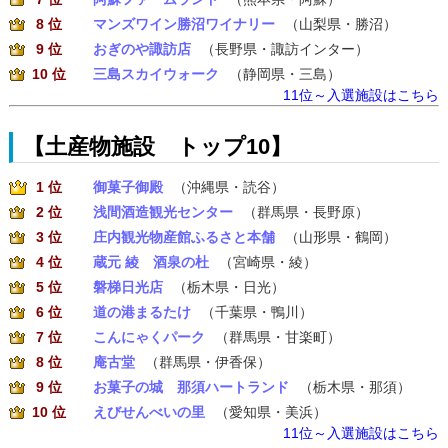
8 位
マンズワイン勝沼ワイナリー
（山梨県・勝沼）
9 位
おぎのや諏訪店
（長野県・諏訪インター）
10 位
三島スカイウォーク
（静岡県・三島）
11位～入選施設はこちら
【土産物施設 トップ10】
1 位
御菓子御殿
（沖縄県・読谷）
2 位
浅間酒造観光センター
（群馬県・長野原）
3 位
庄内観光物産館ふるさと本舗
（山形県・鶴岡）
4 位
蔵元 綾 酒泉の杜
（宮崎県・綾）
5 位
磐梯日光店
（栃木県・日光）
6 位
道の港まるたけ
（千葉県・鴨川）
7 位
こんにゃくパーク
（群馬県・甘楽町）
8 位
庵古堂
（群馬県・伊香保）
9 位
お菓子の城 那須ハートランド
（栃木県・那須）
10 位
えびせんべいの里
（愛知県・美浜）
11位～入選施設はこちら