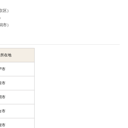
京区）
）
潟市）
】
所在地
戸市
前市
岡市
台市
館市