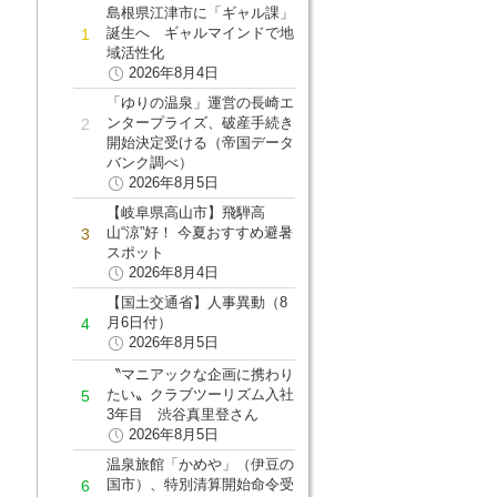
島根県江津市に「ギャル課」
誕生へ ギャルマインドで地
域活性化
2026年8月4日
「ゆりの温泉」運営の長崎エ
ンタープライズ、破産手続き
開始決定受ける（帝国データ
バンク調べ）
2026年8月5日
【岐阜県高山市】飛騨高
山“涼”好！ 今夏おすすめ避暑
スポット
2026年8月4日
【国土交通省】人事異動（8
月6日付）
2026年8月5日
〝マニアックな企画に携わり
たい〟クラブツーリズム入社
3年目 渋谷真里登さん
2026年8月5日
温泉旅館「かめや」（伊豆の
国市）、特別清算開始命令受