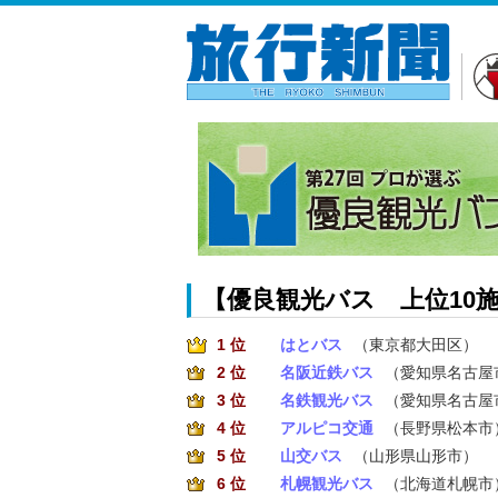
【優良観光バス 上位10
1 位
はとバス
（東京都大田区）
2 位
名阪近鉄バス
（愛知県名古屋
3 位
名鉄観光バス
（愛知県名古屋
4 位
アルピコ交通
（長野県松本市
5 位
山交バス
（山形県山形市）
6 位
札幌観光バス
（北海道札幌市