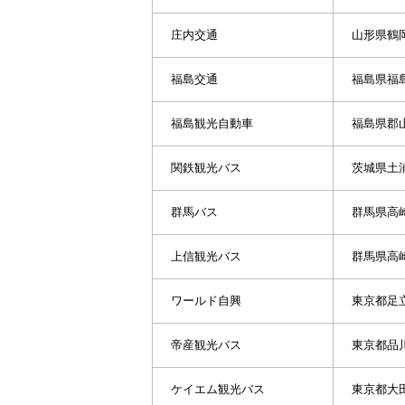
庄内交通
山形県鶴
福島交通
福島県福
福島観光自動車
福島県郡
関鉄観光バス
茨城県土
群馬バス
群馬県高
上信観光バス
群馬県高
ワールド自興
東京都足
帝産観光バス
東京都品
ケイエム観光バス
東京都大