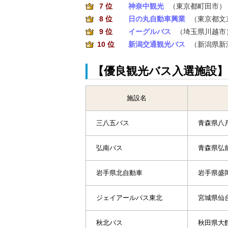
7 位
神奈中観光
（東京都町田市）
8 位
日の丸自動車興業
（東京都文
9 位
イーグルバス
（埼玉県川越市
10 位
新潟交通観光バス
（新潟県新
【優良観光バス入選施設
施設名
三八五バス
青森県八
弘南バス
青森県弘
岩手県北自動車
岩手県盛
ジェイアールバス東北
宮城県仙
秋北バス
秋田県大