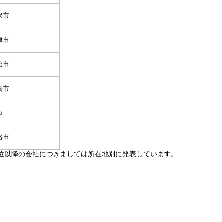
沢市
津市
松市
橋市
市
路市
1位以降の会社につきましては所在地別に発表しています。