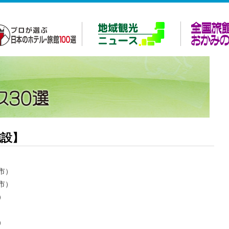
施設】
市）
市）
）
）