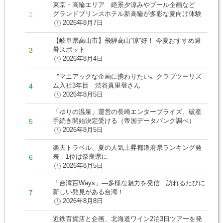
東京・高輪エリア 絶景夕涼みやプール企画など
グランドプリンスホテル新高輪が多彩な夏向け体験
2026年8月7日
【岐阜県高山市】飛騨高山“涼”好！ 今夏おすすめ避
暑スポット
2026年8月4日
〝マニアックな企画に携わりたい〟クラブツーリズ
ム入社3年目 渋谷真里登さん
2026年8月5日
「ゆりの温泉」運営の長崎エンタープライズ、破産
手続き開始決定受ける（帝国データバンク調べ）
2026年8月5日
楽天トラベル、夏の人気上昇都道府県ランキング発
表 1位は奈良県に
2026年8月5日
「台湾百Ways」―多様な魅力を発信 訪れるたびに
新しい発見がある台湾！
2026年8月8日
近鉄百貨店と企画、北海道ワイン2泊3日ツアーを発